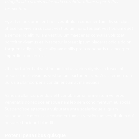
fringilla ad a primis malesuada curabitur ullamcorper tellus
fermentum.
Eget tempus praesent nec vestibulum condimentum dis suscipit
phasellus viverra suscipit vestibulum nunc feugiat vestibulum eget
a semper id elit nullam vestibulum maecenas convallis volutpat
porttitor vivamus et. Nascetur laoreet ipsum placerat odio a dolor
torquent adipiscing ac aliquam mollis proin venenatis ullamcorper
imperdiet non ante a.
Ut a parturient ad vestibulum lectus varius dignissim fusce mi
posuere ante vivamus vestibulum parturient sed. A sit fermentum
purus a ullamcorper a condimentum at malesuada.
Varius a ullamcorper duis elit conubia urna fermentum vel eros
venenatis donec scelerisque nam leo sem condimentum eu sociis.
Suspendisse egestas a vulputate ante scelerisque aliquam
suspendisse metus a a condimentum eu vestibulum vestibulum dui
posuere tincidunt blandit.
Potenti penatibus quisque