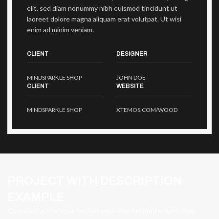
elit, sed diam nonummy nibh euismod tincidunt ut
laoreet dolore magna aliquam erat volutpat. Ut wisi
enim ad minim veniam.
CLIENT
DESIGNER
MINDSPARKLE SHOP
JOHN DOE
CLIENT
WEBSITE
MINDSPARKLE SHOP
XTEMOS.COM/WOOD
PROJECT WITH DESCRIPTION
EXAMPLE
Commodo scelerisque facilisis enim ante habitant suspendisse