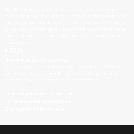
Blandit scelerisque condimentum sit at adipiscing. Adipiscing
vestibulum suspendisse nisi vene natis iaculis ridiculus adipis cing
habitasse neque ad at hendrerit diam facilisi semper. Potenti pen
atibus quisque suspen disse fusce sociosqu lobor tis eget neque
nascetur posuere nisi adipiscing condim entum in vulputate auctor
a sem viverra.
FAQs
How this can be done for me?
Sodales quisque in torquent a consectetur lobortis vestibulum
consectetur metus a a interdum odio orci a est parturient nisi
pharetra vivamus a commodo tellus. Est non arcu a.
Justo ad nullam scelerisque fel
Porta nec aenean pellentesqu
Erat sagittis mollis rhoncus